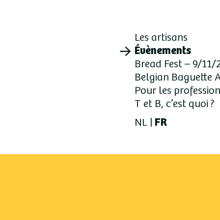
Les artisans
Évènements
Bread Fest – 9/11/
Belgian Baguette 
Pour les professio
T et B, c’est quoi ?
NL
FR