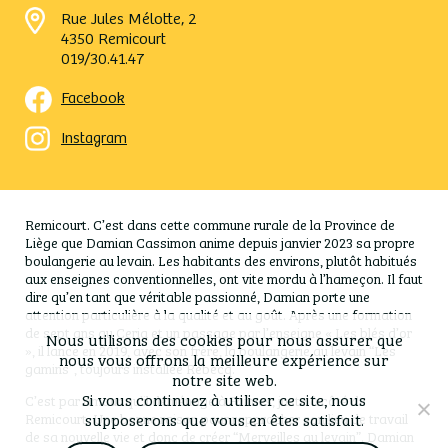
Rue Jules Mélotte, 2
4350 Remicourt
019/30.41.47
Facebook
Instagram
Remicourt. C’est dans cette commune rurale de la Province de
Liège que Damian Cassimon anime depuis janvier 2023 sa propre
boulangerie au levain. Les habitants des environs, plutôt habitués
aux enseignes conventionnelles, ont vite mordu à l’hameçon. Il faut
dire qu’en tant que véritable passionné, Damian porte une
attention particulière à la qualité et au goût. Après une formation
de sept ans au Ceria et un passage par l’enseigne « Les blés d’or
Nous utilisons des cookies pour nous assurer que
», il lance en 2019, avec son frère, la boulangerie au levain “Les
nous vous offrons la meilleure expérience sur
gamins”, toujours installée Rebecq.
notre site web.
Si vous continuez à utiliser ce site, nous
C’est par amour qu’il déménage à Faimes, juste à côté de
Remicourt. Une bonne raison pour rapprocher son lieu de travail
supposerons que vous en êtes satisfait.
de sa nouvelle vie et donc de créer “Merveilles au levain”. Damian