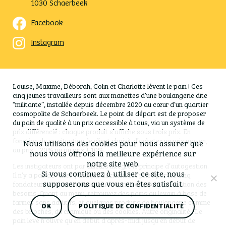
1030 Schaerbeek
Facebook
Instagram
Louise, Maxime, Déborah, Colin et Charlotte lèvent le pain ! Ces
cinq jeunes travailleurs sont aux manettes d’une boulangerie dite
“militante”, installée depuis décembre 2020 au cœur d’un quartier
cosmopolite de Schaerbeek. Le point de départ est de proposer
du pain de qualité à un prix accessible à tous, via un système de
prix différencié : chaque produit s’affiche sous trois prix. En
fonction de sa situation, le client choisit d’acheter au prix moyen,
Nous utilisons des cookies pour nous assurer que
au prix – 20% ou au prix + 10%.
nous vous offrons la meilleure expérience sur
notre site web.
Les instigateurs ont par ailleurs intégré le principe d’autogestion.
Si vous continuez à utiliser ce site, nous
Il n’y a pas de “chef”, chaque décision est prise par les cinq
supposerons que vous en êtes satisfait.
fondateurs et chacun passe du four au comptoir en fonction des
besoins. Quant au menu, retrouvez des pains au levain à base de
farines sans additifs, et quelques produits de boulangerie comme
OK
POLITIQUE DE CONFIDENTIALITÉ
des brioches, du cramique ou des cookies. Autre originalité : Le
pain levé n’ouvre qu’en début d’après- midi jusqu’en début de