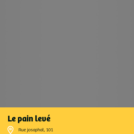
Le pain levé
Rue josaphat, 101