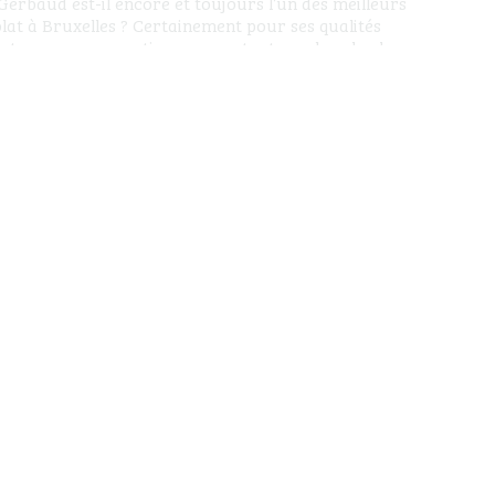
erbaud est-il encore et toujours l’un des meilleurs
t à Bruxelles ? Certainement pour ses qualités
t pour son expertise : en constante recherche de
électionne avec soin chacune de ses matières premières.
s de chichis, de produits tape-à-l’œil ou de collections
me, assez constante tout au long de l’année, craquez
he “passion / poivre de timut”, le praliné sésame ou
settes”, véritable star de la maison. Vous pouvez même
de Laurent Gerbaud dans son salon de thé, ou encore
 chaque samedi par Laurent Gerbaud “himself”.
par mois. Inscrivez-vous !