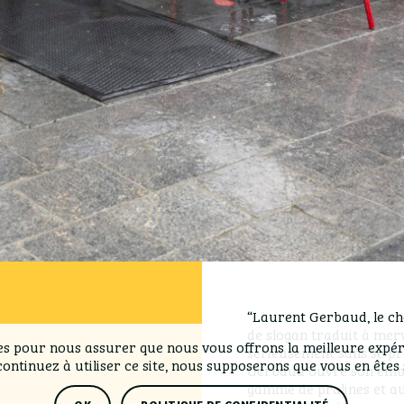
“Laurent Gerbaud, le cho
de slogan traduit à merve
es pour nous assurer que nous vous offrons la meilleure expér
sérieusement sans se pr
continuez à utiliser ce site, nous supposerons que vous en êtes s
Gerbaud ouvre son embl
gamme de pralines et aut