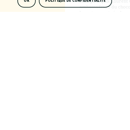
Mais pourquoi Laurent G
OK
POLITIQUE DE CONFIDENTIALITÉ
ambassadeurs du chocola
humaines, mais égalemen
saveurs, ce Bruxellois s
Chez Laurent Gerbaud, pa
éphémères. Parmi la gam
notamment pour la ganac
encore la “gare aux noi
savourer les créations 
suivre un atelier donné
Newsletter
Restez informés. 1 mail 