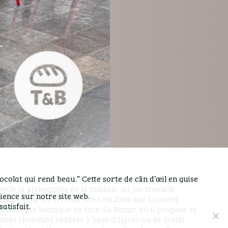
colat qui rend beau.” Cette sorte de clin d’œil en guise
ille la philosophie de la maison : ici, on travaille
ience sur notre site web.
endre trop au sérieux. C’est en 2009 que Laurent
atisfait.
ématique boutique en face du Bozar, où il propose sa
res chocolats réalisés à base d’épices ou de fruits.