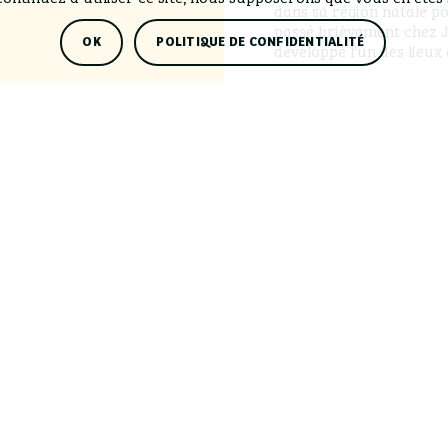
dans sa région natale por
passé brièvement chez Je
OK
POLITIQUE DE CONFIDENTIALITÉ
développé l’un des lieux
Ce succès vient sans au
passionné chevronné : p
presque toutes réalisées
Didier Smeets s’est spé
travers une gamme de pr
partir de fèves transform
propose également une c
sucrées qui évoluent au f
gâteaux au chocolat, ma
vous !
Newsletter