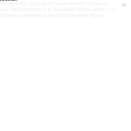
te ses fruits. Diplômé de l’école hôtelière de Spa et
an-Philippe Darcis et le chocolatier Pierre Ledent, il a
 de haute gourmandise les plus prisés de la région.
cun doute du dynamisme et de la philosophie de ce
roposer des chocolats, pâtisseries et autres douceurs,
 sur place à partir de matières premières de qualité.
cifiquement orienté vers le mouvement bean-to-bar, à
alines et autres créations chocolatées élaborées à
ées dans l’atelier. Pour le salon de thé et le magasin, il
arte et, bien entendu, une douzaine de spécialités
il des saisons. Millefeuille, pavlova, Paris-Brest,
deleines ou encore gaufres de Liège sont au rendez-