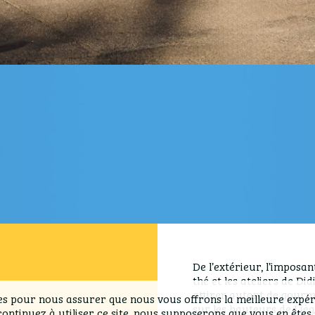
De l’extérieur, l’imposa
thé et les ateliers de D
attirer autant de gourm
es pour nous assurer que nous vous offrons la meilleure expér
sur les hauteurs de Lièg
continuez à utiliser ce site, nous supposerons que vous en êtes s