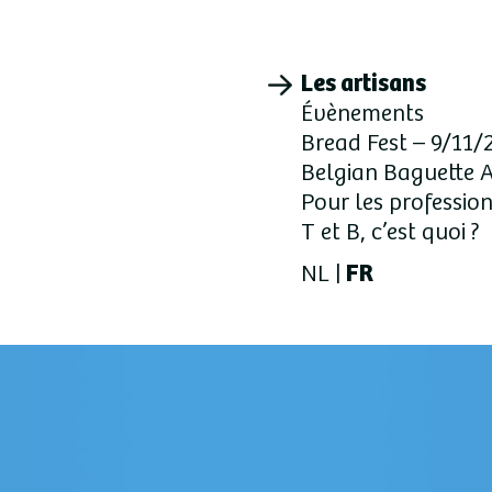
Les artisans
Évènements
Bread Fest – 9/11/
Belgian Baguette 
Pour les professio
T et B, c’est quoi ?
NL
FR