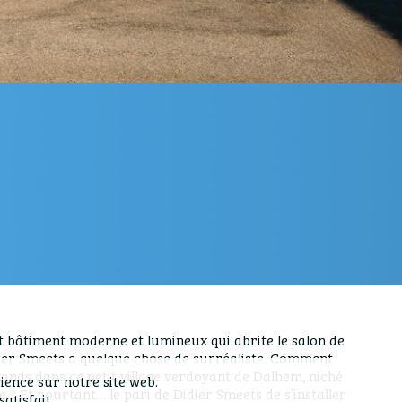
nt bâtiment moderne et lumineux qui abrite le salon de
idier Smeets a quelque chose de surréaliste. Comment
ands dans ce petit village verdoyant de Dalhem, niché
ience sur notre site web.
e ? Et pourtant… le pari de Didier Smeets de s’installer
atisfait.