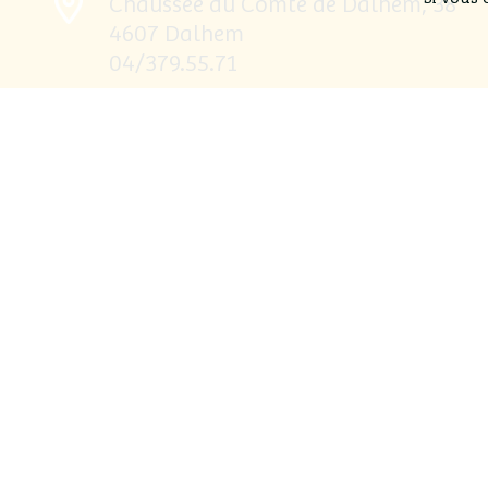
Chaussée du Comté de Dalhem, 38
4607 Dalhem
04/379.55.71
Facebook
Instagram
Avec le soutien de :