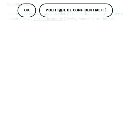
la boulangerie.
OK
POLITIQUE DE CONFIDENTIALITÉ
Les pâtisseries sont quant à elles réalisées dans un autre atelier, à
savoir celui de
Tartes du monde
(Uccle), emmené par Christel
Campo, également associée avec Arnaud Lestang dans l’aventure
Alice et Coco. Christel et son équipe préparent une gamme de
pâtisseries sucrées et salées originaires de différents pays du
monde. Vous craquerez pour les sandwiches au pastrami, la
focaccia, les empanadas, la Spanakopita, les brioches, les
croissants ou encore la pecan pie.
Avec le soutien de :
Éditeur responsable : Géry Brusselmans
Site web :
Geometry