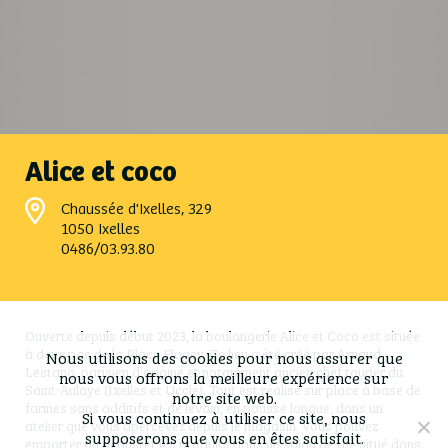
Alice et coco
Chaussée d'Ixelles, 329
1050 Ixelles
0486/03.93.80
Ouverte depuis début 2023, la boulangerie Alice et Coco est située
à deux pas de la Place Flagey. Ce lieu a été créé par Arnaud
Nous utilisons des cookies pour nous assurer que
Lestang, parisien d’origine et notamment ancien chef tourier du
nous vous offrons la meilleure expérience sur
Saint-Aulaye (Ixelles et Uccle). Tout est réalisé sur place à base de
notre site web.
farines sans additifs et de levain, en pousse longue, dans un
Si vous continuez à utiliser ce site, nous
atelier que vous apercevez depuis le magasin. Vous pouvez
supposerons que vous en êtes satisfait.
emporter ou déguster les produits dans un salon de thé situé dans